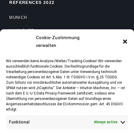
REFERENCES 2022
MUNICH
HANNOVER
Cookie-Zustimmung
FRANKFURT
verwalten
Wir verwenden keine Analyse-/Werbe-/Tracking-Cookies! Wir verwenden
ausschließlich funktionale Cookies. Die Rechtsgrundlage für die
Verarbeitung personenbezogener Daten unter Verwendung technisch
REFERENCES 2021
notwendiger Cookies ist Art. 6 Abs. 1 lit. f DSGVO i.V.m. § 25 TDDDG.
Zum Schutz vor missbräuchlicher automatisierter Ausspähung und vor
SPAM nutzen wird „hCaptcha“. Der Anbieter – Intuiton Machines, Inc. – ist
STUTTGART
nach dem E.U.-U.S Data Privacy Framework zertifiziert, sodass eine
Übermittlung von personenbezogenen Daten auf Grundlage eines
NEUSS
Angemessenheitsbeschlusses der EU-Kommission gem. Art. 45 DSGVO
erfolgt.
KÖLN
Funktional
Always active